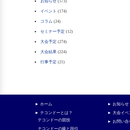
お知らせ
(573)
イベント
(174)
コラム
(24)
セミナー予定
(12)
大会予定
(274)
大会結果
(224)
行事予定
(21)
► ホーム
► お知らせ
► テコンドーとは？
► 大会イ
テコンドーの競技
► お問い合
テコンドーの級と段位