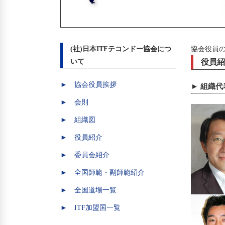
(社)日本ITFテコンドー協会につ
協会役員
いて
役員紹
► 協会役員挨拶
► 組織代
► 会則
► 組織図
► 役員紹介
► 委員会紹介
► 全国師範・副師範紹介
► 全国道場一覧
► ITF加盟国一覧