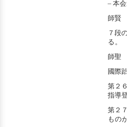
– 本
師
７段
る。
師聖
國際
第２
指導
第２
もの