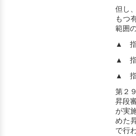
但し
もつ
範囲
▲ 
▲ 
▲ 
第２
昇段
が実
めた
で行