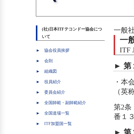
一般
(社)日本ITFテコンドー協会につ
いて
一
ITF 
► 協会役員挨拶
► 会則
► 
► 組織図
・本
► 役員紹介
（英
► 委員会紹介
► 全国師範・副師範紹介
第2
► 全国道場一覧
番１
► ITF加盟国一覧
► 