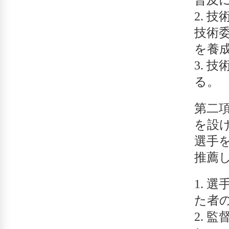
技
技術
を養
技
る。
第二
を設
選手
推薦
選
た者
監