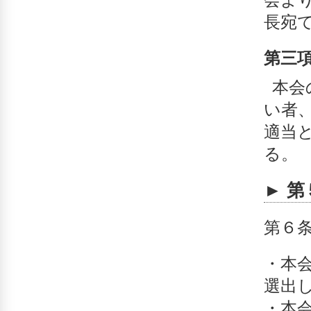
長宛
第三
本会
い者
適当
る。
► 
第６
・本
選出
・本