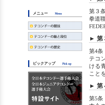
第３
メニュー
Menu
拳道聯
FED
► 
第4
テコ
ピックアップ
Pick up
ける
こと
► 
第5