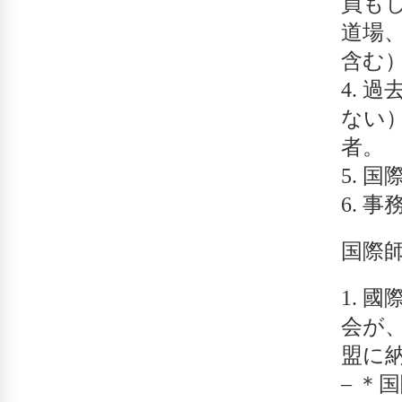
員も
道場
含む
過
ない
者。
国
事
国際
國
会が
盟に
– ＊