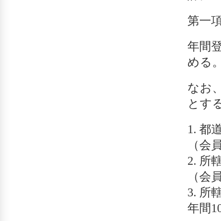
第一
年間
める
なお
とす
都
（会員
所轄
（会員
所
年間1