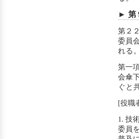
► 
第２
委員
れる
第一
会傘
ぐと
[役職
技
委員
普及