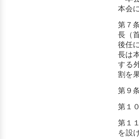
本会
第７
長（
後任
長は
する
割を
第９
第１
第１
を設