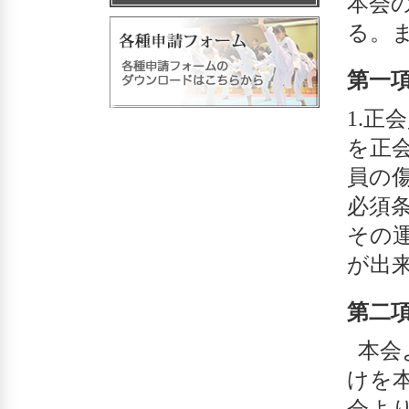
本会
る。
第一
1.
を正
員の
必須
その
が出
第二
本会
けを
会よ