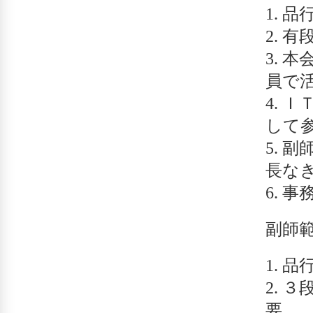
品
有
本
員で
Ｉ
して
副
長な
事
副師
品
３
要。