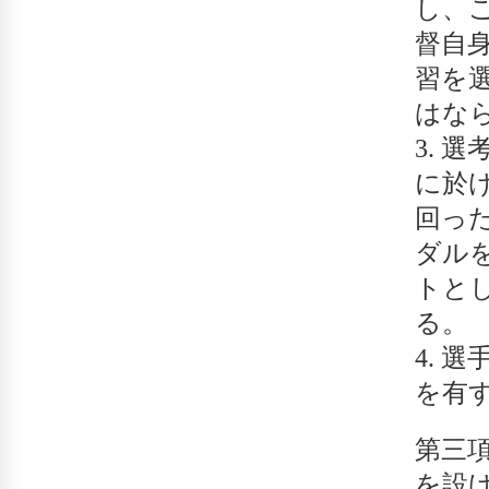
し、
督自
習を
はな
選
に於
回っ
ダル
トと
る
選
を有
第三
を設