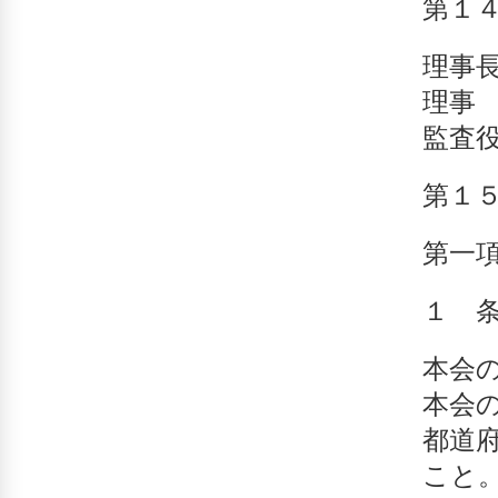
第１
理事
理事
監査
第１
第一
１ 
本会
本会
都道
こと