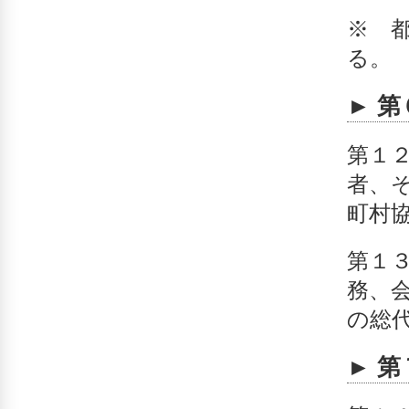
※ 
る。
► 
第１
者、
町村
第１
務、
の総
► 