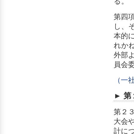
る。
第四
し、
本的
れか
外部
員会
（一社
► 
第２
大会
計に