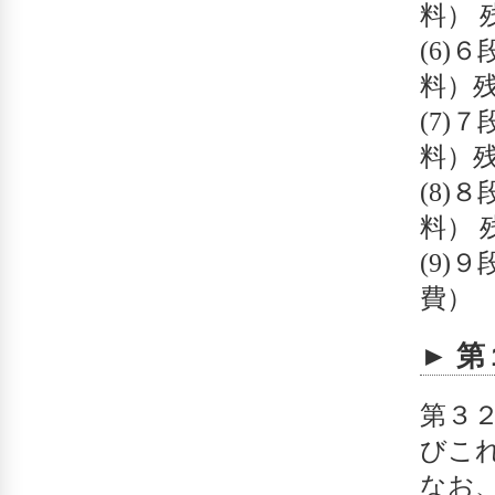
料） 
(6)６
料）
(7)７
料）
(8)８
料） 
(9)
費）
► 
第３
びこ
なお