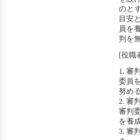
のと
目安
員を
判を
[役職
審
委員
努め
審
審判
を養
審