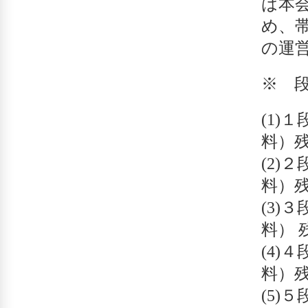
は本
め、
の運
※ 
(1)１
料）
(2)２
料）
(3)３
料） 
(4)４
料）
(5)５