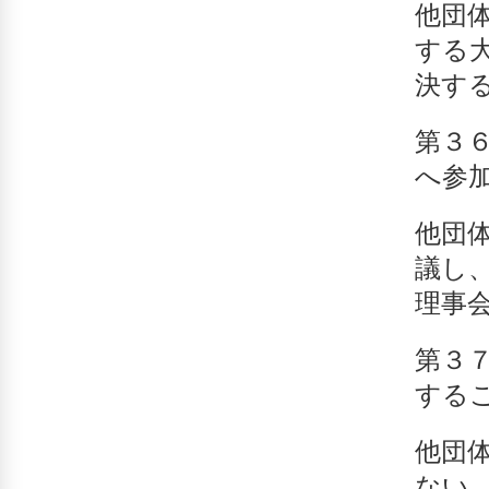
他団
する
決す
第３
へ参
他団
議し
理事
第３
する
他団
な