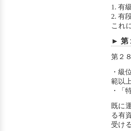
有
有
これ
► 
第２
・級
範以
・「
既に
る有
受け