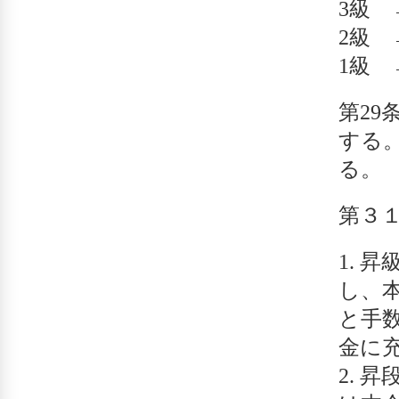
3級
2級 
1級
第2
する
る。
第３
昇級
し、本
と手
金に
昇