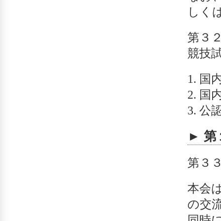
しく
第３
競技
国
国
公
► 
第３
本会
の交
同時