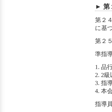
► 
第２
に基
第２
準指
品
2
指
本
指導