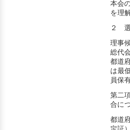
本会
を理
２ 
理事
総代
都道
は最
員保
第二
合に
都道
定証