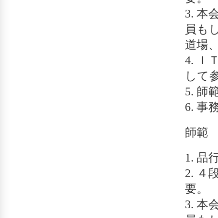
本
員も
道場
Ｉ
して
師
事
師範
品
４
要。
本