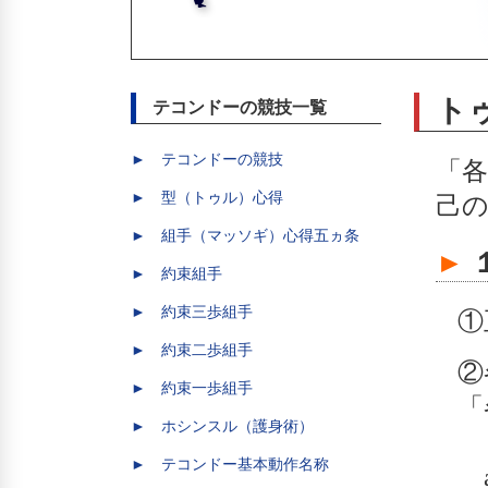
ト
テコンドーの競技一覧
► テコンドーの競技
「
► 型（トゥル）心得
己
► 組手（マッソギ）心得五ヵ条
►
► 約束組手
► 約束三歩組手
①
► 約束二歩組手
②
► 約束一歩組手
「
► ホシンスル（護身術）
～
► テコンドー基本動作名称
a