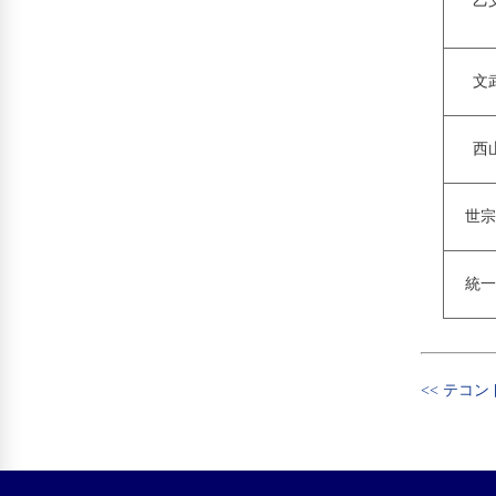
乙
文
西
世宗
統一
<< テコ