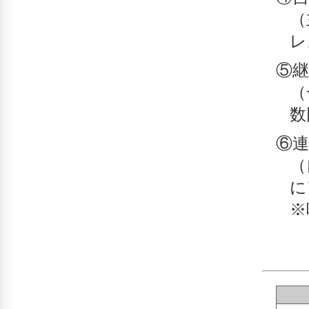
（
レ
⑤継
（
数
⑥連
（
に
※