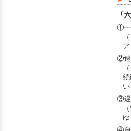
「
①一
（
ア
②
（
続
い
③
（
ゆ
④自