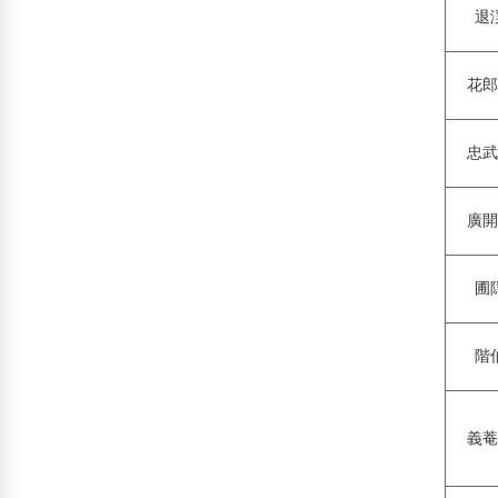
退
花郎
忠武
廣開
圃
階
義菴