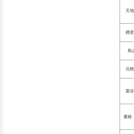
天地
檀君
島
元曉
栗谷
重根