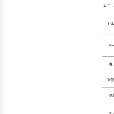
忠壮（
主体
三
庚
崔瑩
淵