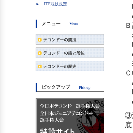
► ITF競技規定
b
c
メニュー
Ｂ
Menu
a
b
c
※
Ｃ
a
ピックアップ
Pick up
b
c
③
底