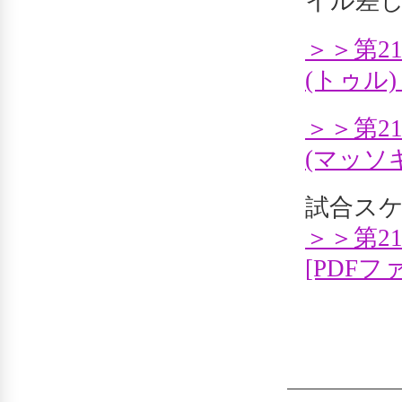
イル差
＞＞第2
(トゥル)
＞＞第2
(マッソギ
試合ス
＞＞第2
[PDFフ