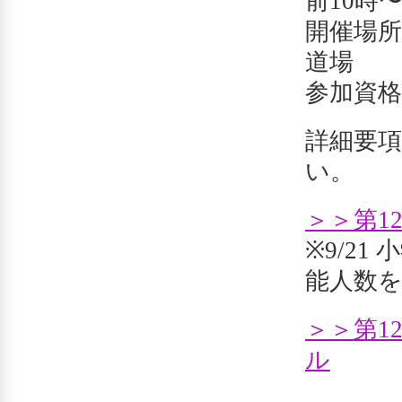
前10時
開催場所
道場
参加資
詳細要
い。
＞＞第1
※9/2
能人数を
＞＞第1
ル