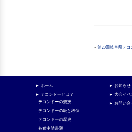
«
第20回岐阜県テ
► ホーム
► お知らせ
► テコンドーとは？
► 大会イ
テコンドーの競技
► お問い合
テコンドーの級と段位
テコンドーの歴史
各種申請書類