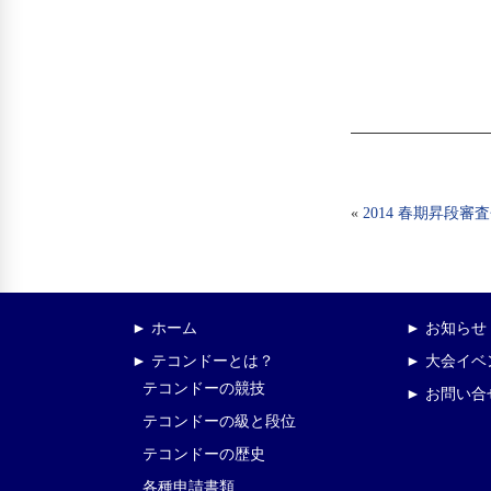
«
2014 春期昇段
► ホーム
► お知らせ
► テコンドーとは？
► 大会イ
テコンドーの競技
► お問い合
テコンドーの級と段位
テコンドーの歴史
各種申請書類