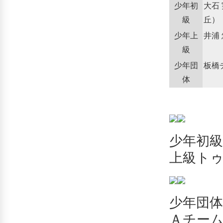
少年初
大石
級
丘）
少年上
井浦
級
少年団
板橋
体
少年
上級ト
少年団
Ａチー