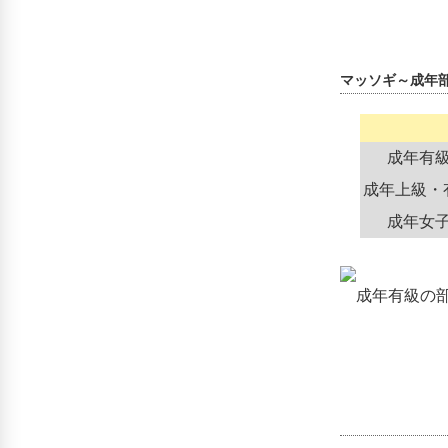
マッソギ～成年
成年有
成年上級・
成年女
成年有級の部