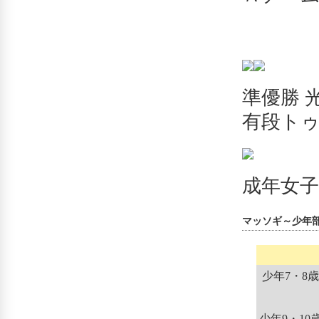
準優
有段トゥ
成年女
マッソギ～少年
少年7・8
少年9・10