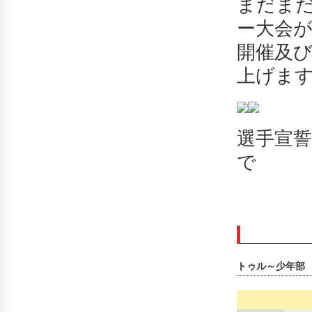
まだま
ー大会
開催及
上げま
選手宣
で
トゥル～少年部