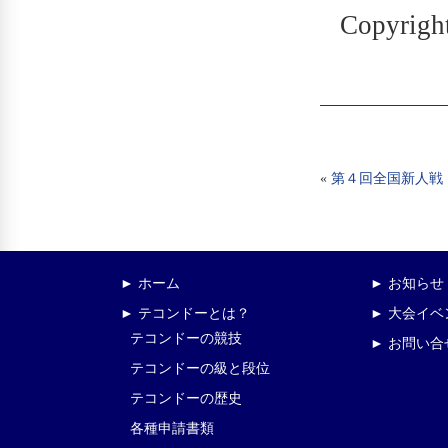
Copyright
«
第４回全国新人戦
► ホーム
► お知らせ
► テコンドーとは？
► 大会イ
テコンドーの競技
► お問い合
テコンドーの級と段位
テコンドーの歴史
各種申請書類