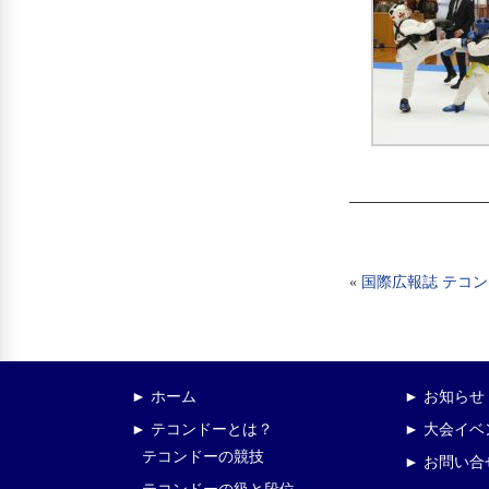
«
国際広報誌 テコ
► ホーム
► お知らせ
► テコンドーとは？
► 大会イ
テコンドーの競技
► お問い合