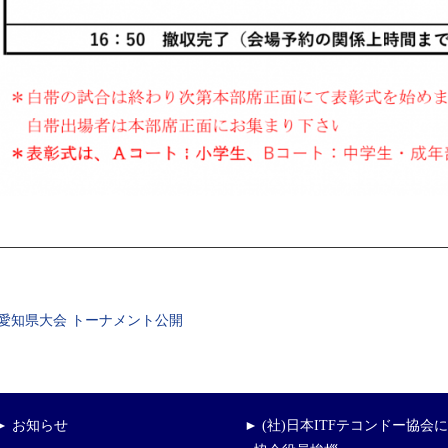
回愛知県大会 トーナメント公開
► お知らせ
► (社)日本ITFテコンドー協会