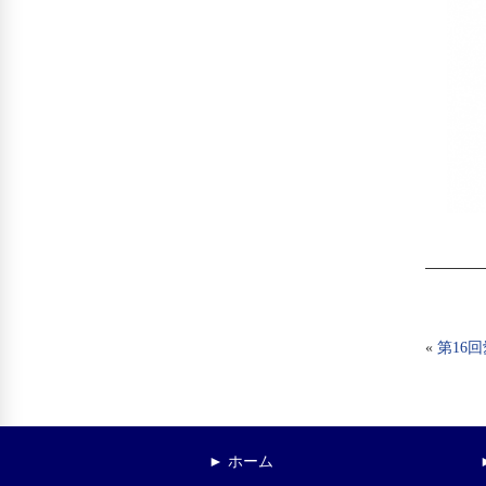
«
第16
► ホーム