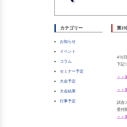
カテゴリー
第1
お知らせ
イベント
4/
コラム
下記
セミナー予定
＞＞第
大会予定
＞＞第
大会結果
行事予定
試合
受付
＞＞