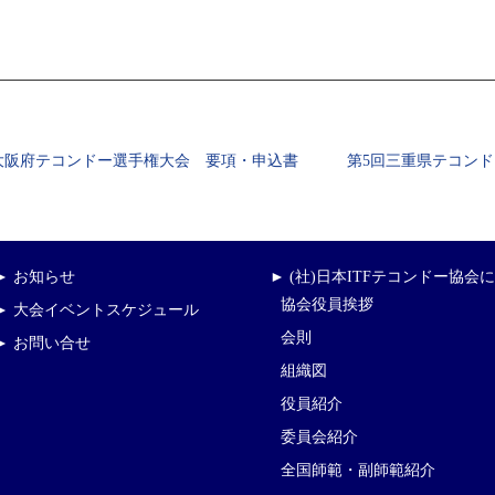
大阪府テコンドー選手権大会 要項・申込書
第5回三重県テコンド
► お知らせ
► (社)日本ITFテコンドー協会
協会役員挨拶
► 大会イベントスケジュール
会則
► お問い合せ
組織図
役員紹介
委員会紹介
全国師範・副師範紹介