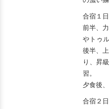
の濃い
合宿１日
前半、
やトゥ
後半、
り、昇
習。
夕食後
合宿２日