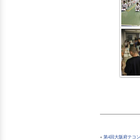
«
第4回大阪府テコ