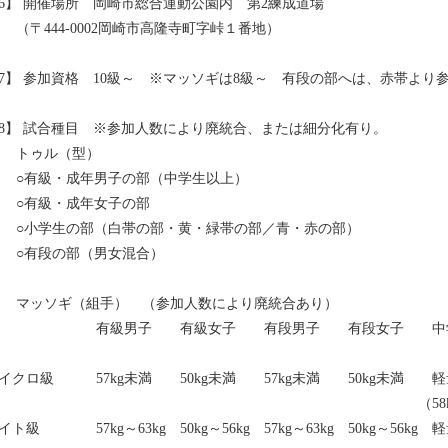
6】 開催場所　岡崎市総合運動公園内　第2練成道場

崎市高隆寺町字峠１番地）

7】 参加資格　10級～　※マッソギは8級～　有段の部へは、赤帯より参
8】 試合種目　※参加人数により廃統合、または細分化有り。

（型）

       ○有級・成年男子の部（中学生以上）

       ○有級・成年女子の部

       ○小学生の部（白帯の部・黄・緑帯の部／青・赤の部）

       ○有段の部（男女混合）

	マッソギ（組手）　（参加人数により廃統合あり）
　　　　　　　有級男子　　有級女子　　有段男子　　有段女子　　中
クロ級　　　57kg未満　　50kg未満　　57kg未満　　50kg未満	軽量級　　22kg未満（男女混合）

　　　　　　　　　　　　　　　　　　　　　　　　　　　　　　（58k
ト級　　　　57kg～63kg　50kg～56kg　57kg～63kg　50kg～56kg	軽量級	　22kg～28kg（男女混合）
