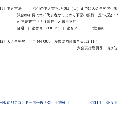
11】申込方法　　　添付の申込書を3月3日（日）までに大会事務局へ郵
                   試合参加費はｸﾗﾌﾞ代表者がまとめて下記の銀行口座へ振込
             ○	三菱東京ＵＦＪ銀行　木曽川支店　

                   普通　口座番号　0007943　口座名／ＪＩＴＦ愛知県

12】大会事務局　　〒444-0873　愛知県岡崎市竜美台2-11-4

　　　　　　　　　　　　　　　　　　　　　大会実行委員長　清水智
回東京都テコンドー選手権大会 実施種目
2013 INTERNAT