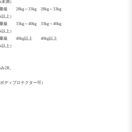
未満）

以上）

以上）

量級　　40kg以上　　40kg以上

k以上）
2R。

ボディプロテクター可）
