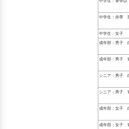
中学生：青帯以
中学生：赤帯 
中学生：女子
成年部：男子 
成年部：男子 
シニア：男子 
シニア：男子 
成年部：女子 
成年部：女子