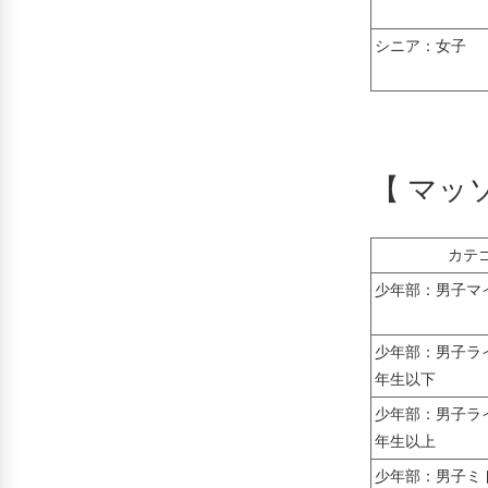
シニア：女子
【 マッ
カテ
少年部：男子マ
少年部：男子ラ
年生以下
少年部：男子ラ
年生以上
少年部：男子ミ