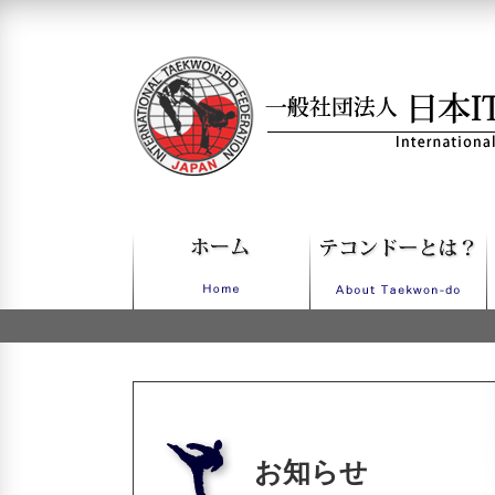
一般社団法人日本ITFテコンドー
お知らせ