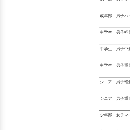
成年部：男子ハ
中学生：男子軽
中学生：男子中
中学生：男子重
シニア：男子軽
シニア：男子重
少年部：女子マ