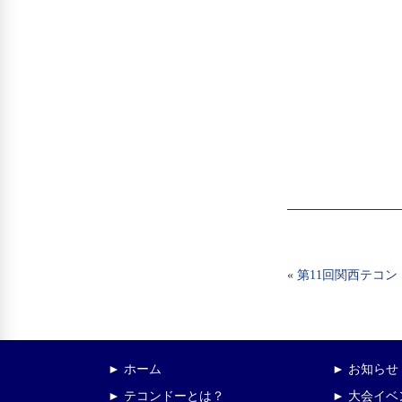
«
第11回関西テコ
► ホーム
► お知らせ
► テコンドーとは？
► 大会イ