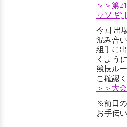
＞＞第2
ッソギ) 
今回 出
混み合
組手に
くよう
競技ル
ご確認
＞＞大会
※前日の
お手伝