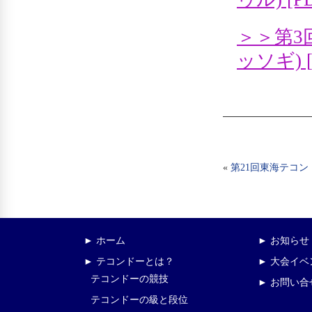
＞＞第3
ッソギ) 
«
第21回東海テコン
► ホーム
► お知らせ
► テコンドーとは？
► 大会イ
テコンドーの競技
► お問い合
テコンドーの級と段位