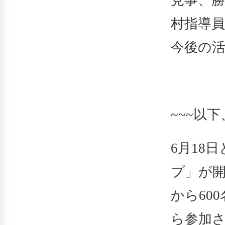
見事、勝
村指導員
今後の
~~~以
6月18
プ」が開
から60
ら参加