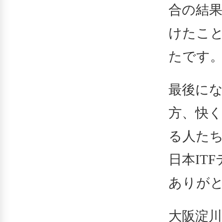
合の結
けたこ
たです
最後に
方、快
る人た
日本IT
ありが
大阪淀