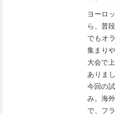
ヨーロ
ら、普
でもオ
集まり
大会で
ありま
今回の
み。海
で、フ