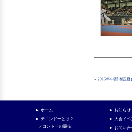
«
2016年中部地区
► ホーム
► お知らせ
► テコンドーとは？
► 大会イ
テコンドーの競技
► お問い合