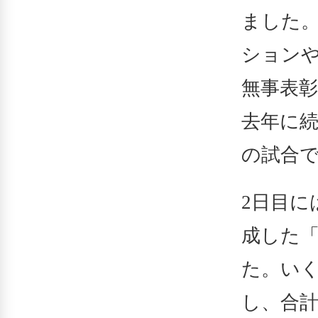
ました
ション
無事表
去年に
の試合
2日目に
成した
た。い
し、合