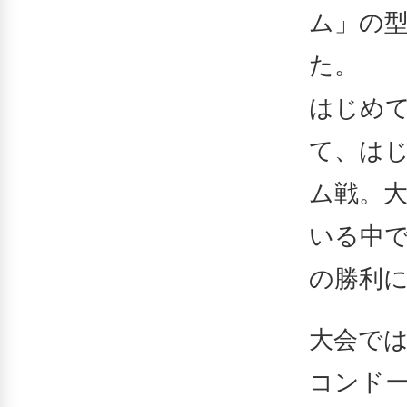
ム」の
た。
はじめ
て、は
ム戦。
いる中で
の勝利
大会で
コンド