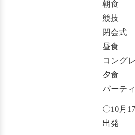
朝食 7
競技 9
閉会式 1
昼食 14
コングレス
夕食 19
パーティー
〇10月1
出発