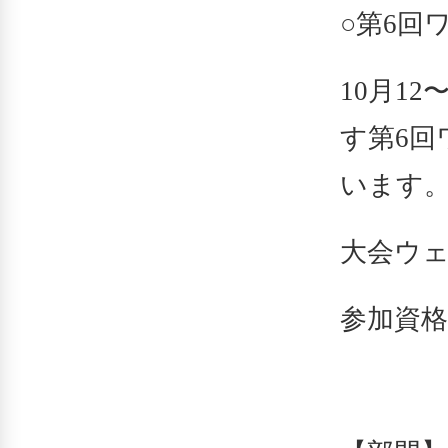
○第6回
10月1
す第6
います
大会ウ
参加資格