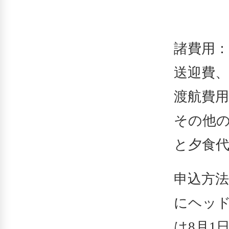
諸費用：
送迎費
渡航費
その他
と夕食
申込方法
にヘッド
は8月1