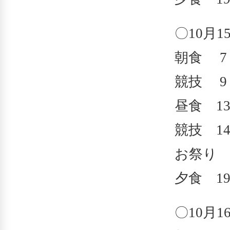
〇10月
朝食 7：
競技 9：
昼食 13
競技 14
お祭り 1
夕食 19
〇10月