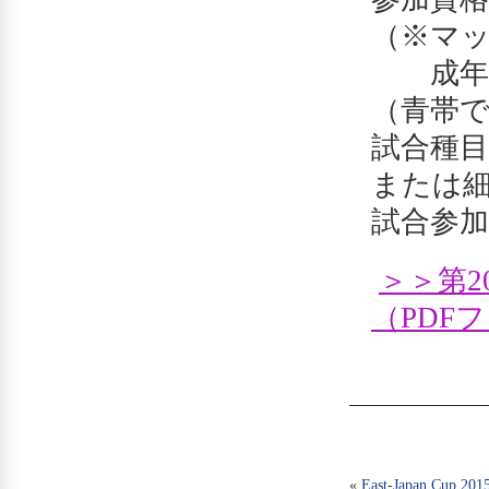
（※マッ
成年部
（青帯で
試合種
または
試合参加費
＞＞第
（PDF
«
East-Japan Cu