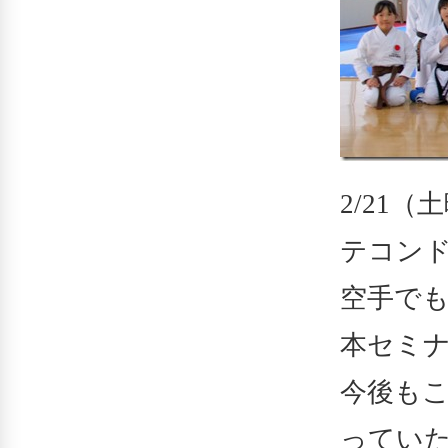
2/21
テコン
空手で
本セミ
今後も
ってい