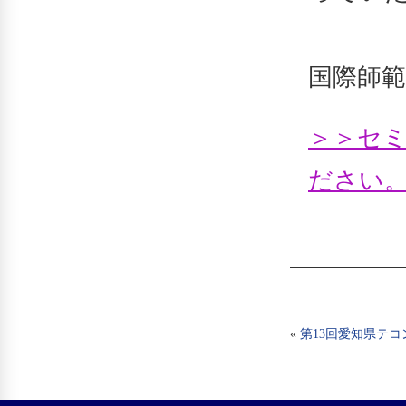
国際師範
＞＞セミ
ださい
«
第13回愛知県テ