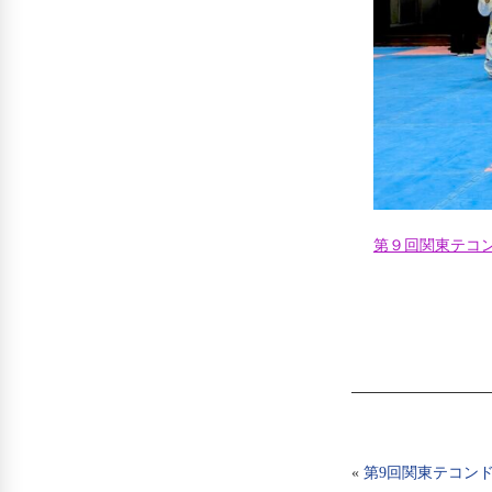
第９回関東テコン
«
第9回関東テコン