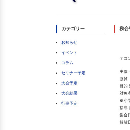
カテゴリー
秋合
お知らせ
イベント
テコ
コラム
主催
セミナー予定
協賛 
大会予定
目的
大会結果
対象
※小
行事予定
指導
集合日
解散日