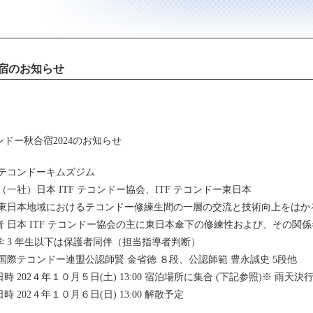
宿のお知らせ
ンドー秋合宿2024のお知らせ
 テコンドーキムズジム
（一社）日本 ITF テコンドー協会、ITF テコンドー東日本
 東日本地域におけるテコンドー修練生間の一層の交流と技術向上をはか
者 日本 ITF テコンドー協会の主に東日本傘下の修練性および、その関
学 3 年生以下は保護者同伴（担当指導者判断）
 国際テコンドー連盟公認師賢 金省徳 ８段、公認師範 豊永誠史 5段他
時 202４年１０月５日(土) 13:00 宿泊場所に集合 (下記参照)※ 雨天決
時 202４年１０月６日(日) 13:00 解散予定