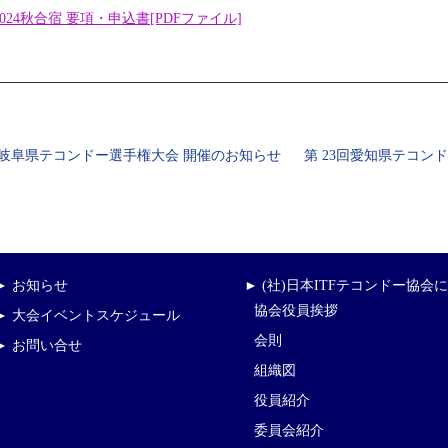
024秋合宿 要項・申込書[PDFファイル]
回岐阜県テコンドー選手権大会 開催のお知らせ
第 23回愛知県テコン
► お知らせ
► (社)日本ITFテコンドー協会
協会役員挨拶
► 大会イベントスケジュール
会則
► お問い合せ
組織図
役員紹介
委員会紹介