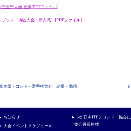
回三重県大会 要綱[PDFファイル]
ルブック（地区大会・新人戦）[PDFファイル]
回岐阜県テコンドー選手権大会 結果・動画
► お知らせ
► (社)日本ITFテコンドー協会
協会役員挨拶
► 大会イベントスケジュール