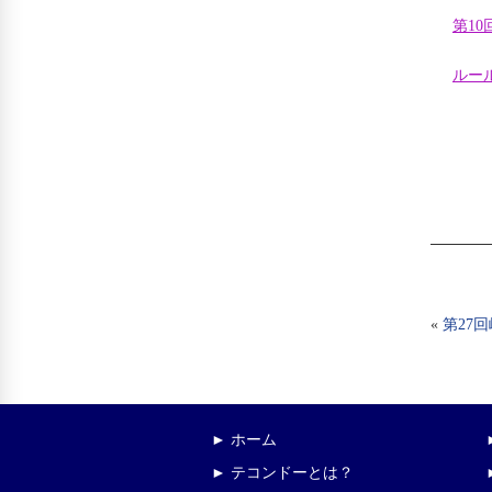
第10
ルー
«
第27
► ホーム
► テコンドーとは？