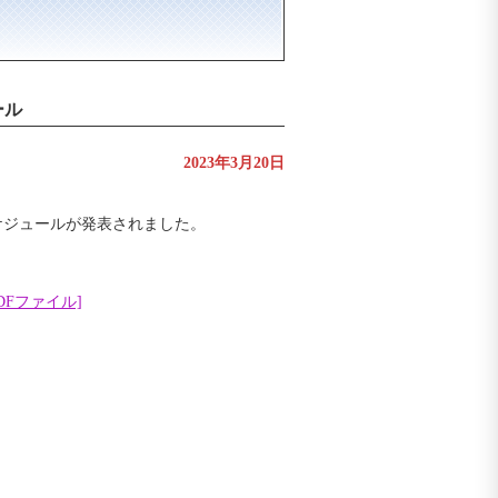
ール
2023年3月20日
スケジュールが発表されました。
Fファイル]