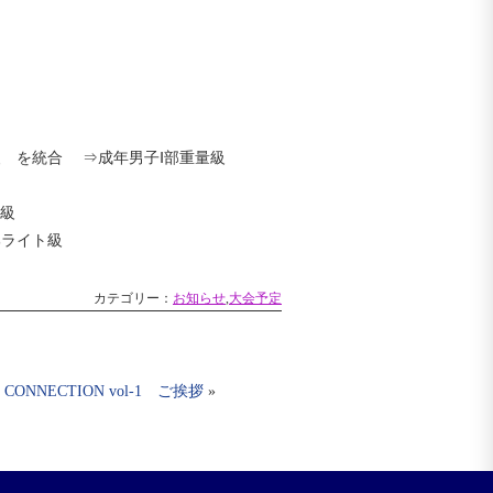
級 を統合 ⇒成年男子Ⅰ部重量級
ー級
部ライト級
カテゴリー：
お知らせ
,
大会予定
 CONNECTION vol-1 ご挨拶
»