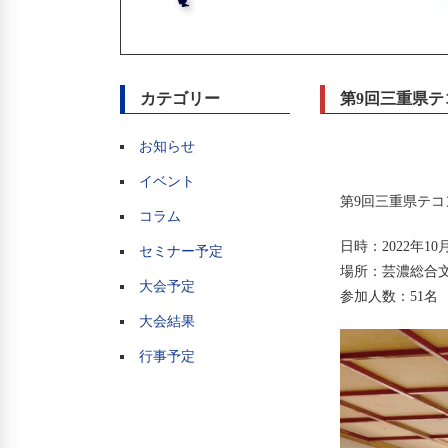
カテゴリー
第9回三重県
お知らせ
イベント
第9回三重県テ
コラム
日時：2022年10
セミナー予定
場所：芸濃総合
大会予定
参加人数：51名
大会結果
行事予定