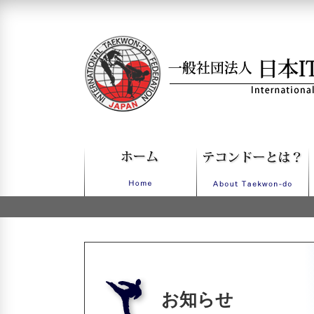
一般社団法人日本ITFテコンドー
お知らせ