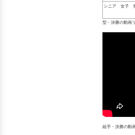
シニア 女子 
型・決勝の動画
組手・決勝の動