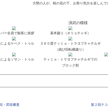
大勢の人が、桜の花の下、お祭り気分を楽しんで
演武の模様
ンバー全員で観客に挨拶
基本蹴り（ネリョチャギ）
帯によるケベク・トゥル
３６０度ティミョ・トラヨプチャチルギ
（跳び回転横蹴り）
範によるソサン・トゥル
ティミョ・トラヨプチャチルギでの
ブロック割
回・昇段審査
第２回テコ