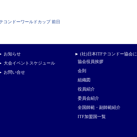
テコンドーワールドカップ 前日
► お知らせ
► (社)日本ITFテコンドー協会
協会役員挨拶
► 大会イベントスケジュール
会則
► お問い合せ
組織図
役員紹介
委員会紹介
全国師範・副師範紹介
ITF加盟国一覧