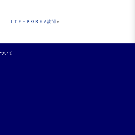
ＩＴＦ－ＫＯＲＥＡ訪問
»
について