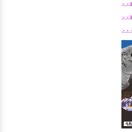
＞＞
＞＞
＞＞