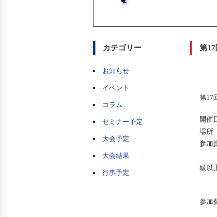
カテゴリー
第1
お知らせ
イベント
第1
コラム
開催日
セミナー予定
場所
大会予定
参加
大会結果
少年
級以上
行事予定
成年
参加費