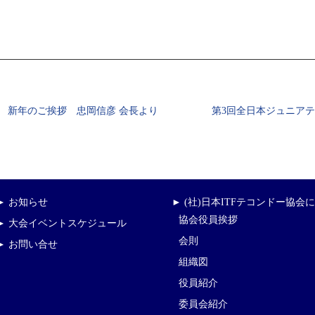
8年 新年のご挨拶 忠岡信彦 会長より
第3回全日本ジュニア
► お知らせ
► (社)日本ITFテコンドー協会
協会役員挨拶
► 大会イベントスケジュール
会則
► お問い合せ
組織図
役員紹介
委員会紹介