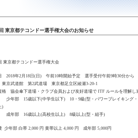
7回 東京都テコンドー選手権大会のお知らせ
7回 東京都テコンドー選手権大会
 2018年2月18日(日) 午前10時開始予定 選手受付午前9時30分から
 東京武道館 第2武道場 東京都足立区綾瀬3-20-1
資格 協会傘下道場・クラブ会員および友好道場で ITF ルールを理解し
部 15歳以下(中学生以下) 10・9級(型・パワーブレイキング・ス
)
部 16歳以上(高校生以上) 8級以上(型・組手)
 少年部 白帯 2,000 円 黄帯以上 4,000 円 成年部 5,000円