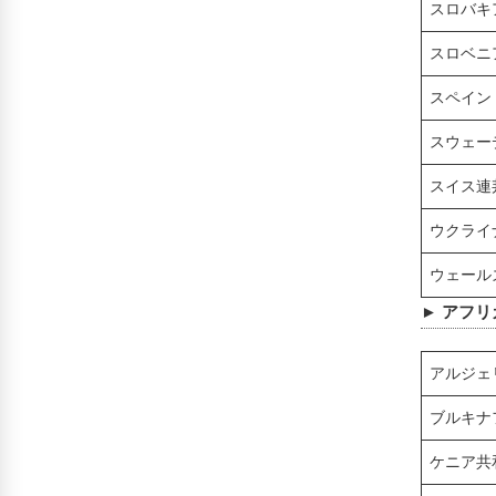
スロバキ
スロベニ
スペイン
スウェー
スイス連
ウクライ
ウェール
► アフリ
アルジェ
ブルキナ
ケニア共