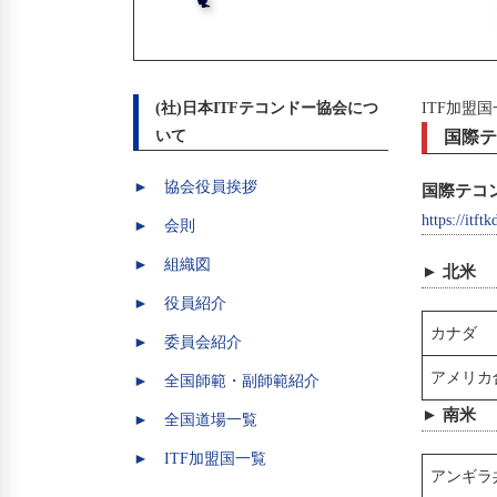
(社)日本ITFテコンドー協会につ
ITF加盟
いて
国際テ
► 協会役員挨拶
国際テコンドー
https://itftk
► 会則
► 組織図
► 北米
► 役員紹介
カナダ
► 委員会紹介
アメリカ
► 全国師範・副師範紹介
► 南米
► 全国道場一覧
► ITF加盟国一覧
アンギラ