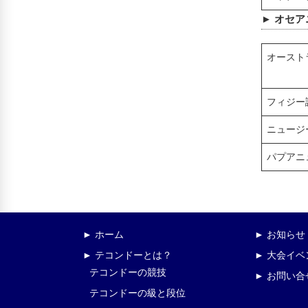
► オセア
オースト
フィジー
ニュージ
パプアニ
► ホーム
► お知らせ
► テコンドーとは？
► 大会イ
テコンドーの競技
► お問い合
テコンドーの級と段位