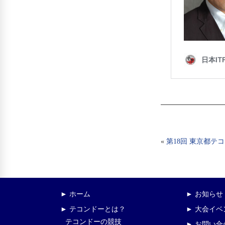
«
第18回 東京都テ
► ホーム
► お知らせ
► テコンドーとは？
► 大会イ
テコンドーの競技
► お問い合