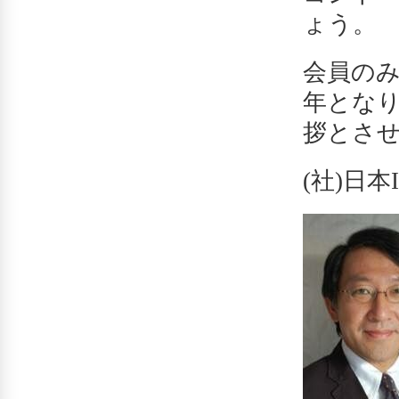
ょう。
会員の
年とな
拶とさ
(社)日