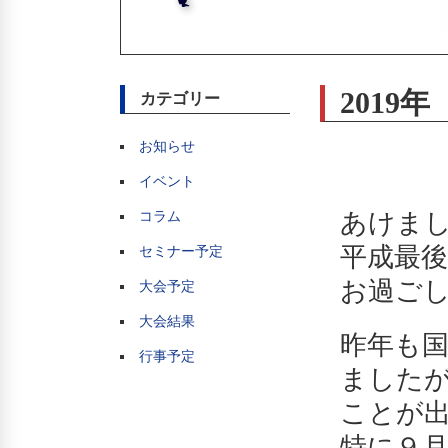
2019
カテゴリー
お知らせ
イベント
あけまし
コラム
平成最
セミナー予定
お過ご
大会予定
大会結果
昨年も
行事予定
ました
ことが
特に９