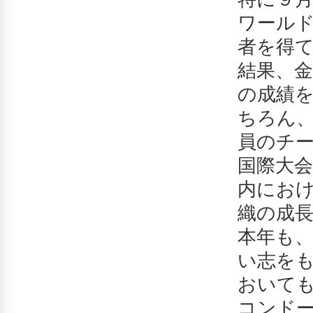
ワール
者を得
結果、金
の成績
ちろん
員のチ
国際大
内にお
織の成
本年も
い志を
おいて
コンド