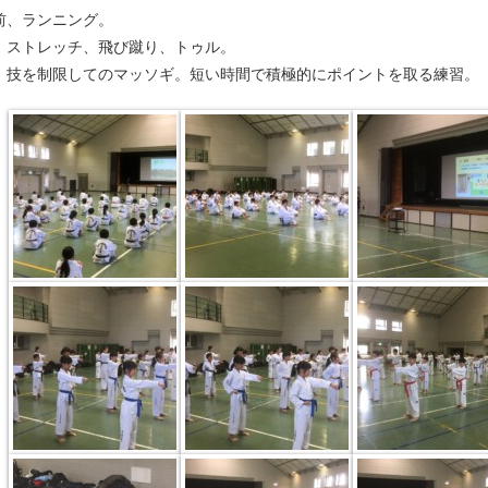
前、ランニング。
、ストレッチ、飛び蹴り、トゥル。
、技を制限してのマッソギ。短い時間で積極的にポイントを取る練習。