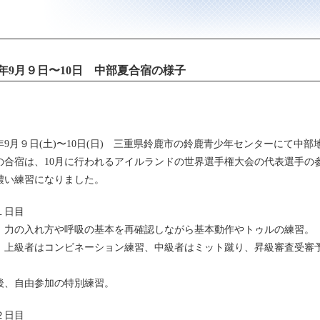
17年9月９日〜10日 中部夏合宿の様子
17年9月９日(土)〜10日(日) 三重県鈴鹿市の鈴鹿青少年センターにて
の合宿は、10月に行われるアイルランドの世界選手権大会の代表選手の
濃い練習になりました。
１日目
、力の入れ方や呼吸の基本を再確認しながら基本動作やトゥルの練習。
、上級者はコンビネーション練習、中級者はミット蹴り、昇級審査受審
後、自由参加の特別練習。
２日目