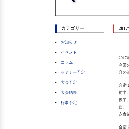
カテゴリー
20
お知らせ
イベント
20
コラム
今回
セミナー予定
容の
大会予定
合宿
大会結果
前半
後半
行事予定
習。
夕食
合宿