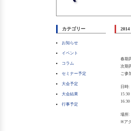
カテゴリー
20
お知らせ
イベント
春期
コラム
次期
セミナー予定
ご参
大会予定
日時: 
大会結果
15:3
16:3
行事予定
場所
※ア