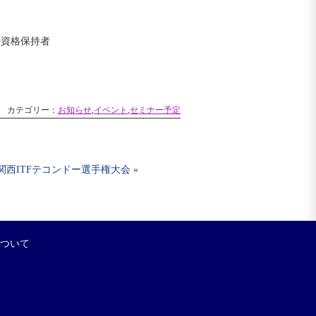
の資格保持者
カテゴリー：
お知らせ
,
イベント
,
セミナー予定
関西ITFテコンドー選手権大会
»
について