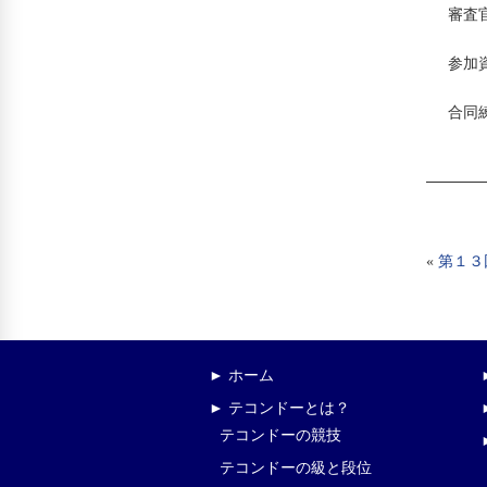
審査
参加
合同練
«
第１３
► ホーム
► テコンドーとは？
テコンドーの競技
テコンドーの級と段位