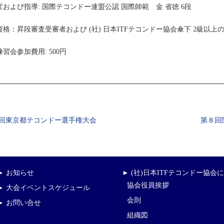
官および指導: 国際テコンドー連盟公認 国際師範 金 省徳 6段
資格：昇段審査受審者および (社) 日本ITFテコンドー協会傘下 2級以上
習会参加費用: 500円
回東京都テコンドー選手権大会
第８回
► お知らせ
► (社)日本ITFテコンドー協会
協会役員挨拶
► 大会イベントスケジュール
会則
► お問い合せ
組織図