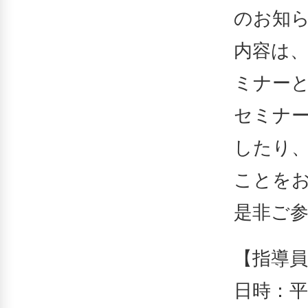
のお知
内容は
ミナー
セミナ
したり
ことを
是非ご
【指導
日時：平