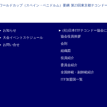
回ワールドカップ（スペイン・ベニドルム）要綱
第23回東京都テコンド
► お知らせ
► (社)日本ITFテコンドー協会
協会役員挨拶
► 大会イベントスケジュール
会則
► お問い合せ
組織図
役員紹介
委員会紹介
全国師範・副師範紹介
ITF加盟国一覧