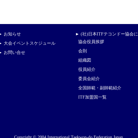
► お知らせ
► (社)日本ITFテコンドー協会
協会役員挨拶
► 大会イベントスケジュール
会則
► お問い合せ
組織図
役員紹介
委員会紹介
全国師範・副師範紹介
ITF加盟国一覧
Copyright © 2004 International Taekwon-do Federation Japan.