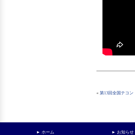
«
第13回全国テコン
► ホーム
► お知らせ