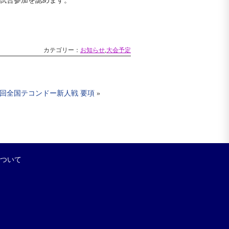
試合参加を認めます。
カテゴリー：
お知らせ
,
大会予定
3回全国テコンドー新人戦 要項
»
について