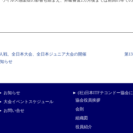
ナウイルス感染症の影響も踏まえ、昇級審査
2
カ月後までは前回の帯での
人戦、全日本大会、全日本ジュニア大会の開催
第1
知らせ
► お知らせ
► (社)日本ITFテコンドー協会
協会役員挨拶
► 大会イベントスケジュール
会則
► お問い合せ
組織図
役員紹介