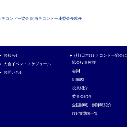
TFテコンドー協会 関西テコンドー連盟会長就任
► お知らせ
► (社)日本ITFテコンドー協会
協会役員挨拶
► 大会イベントスケジュール
会則
► お問い合せ
組織図
役員紹介
委員会紹介
全国師範・副師範紹介
ITF加盟国一覧