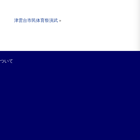
津雲台市民体育祭演武
»
について