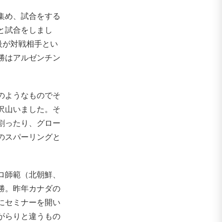
集め、試合をする
と試合をしまし
級が対戦相手とい
勝はアルゼンチン
のようなものでそ
沢山いました。そ
割ったり、グロー
のスパーリングと
ロ師範（北朝鮮、
勝。昨年カナダの
にセミナーを開い
がらりと違うもの