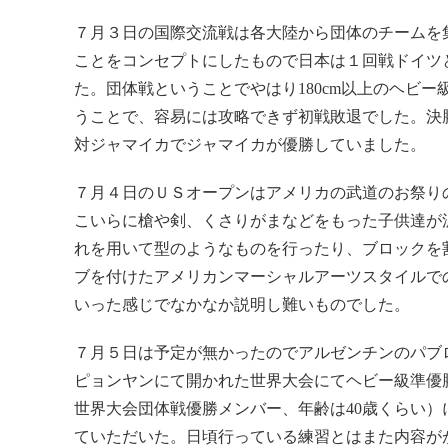
７月３日の国際交流戦は各大陸から団体のチームを
ことをコンセプトにしたもので日本は１回戦ドイツ
た。団体戦ということでやはり180cm以上のヘビー
うことで、容易には攻略できず初戦敗退でした。決
対ジャマイカでジャマイカが優勝していました。
７月４日のＵＳオープンはアメリカの武道のお祭り
こいらに槍や剣、くさりがまなどをもった子供達が
れを用いて型のようなものを行ったり、ブロックを
ブを付けたアメリカンマーシャルアーツスタイルで
いった感じでなかなか説明し難いものでした。
７月５日は予定が無かったのでアルゼンチンのパブ
ピョンヤンにて開かれた世界大会にてヘビー級準優
世界大会団体戦優勝メンバー、年齢は40歳くらい）
ていただいた。日頃行っている練習とはまた内容が