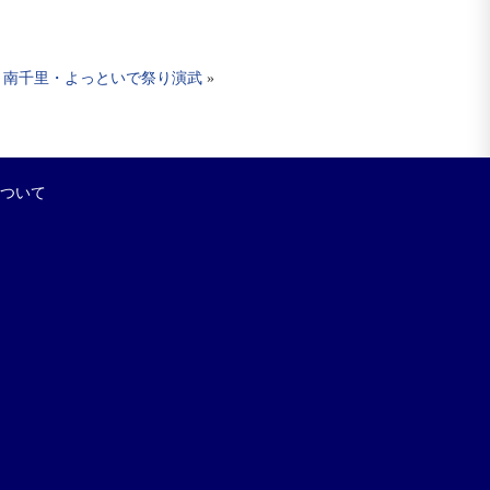
南千里・よっといで祭り演武
»
について