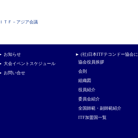
ＩＴＦ－アジア会議
► お知らせ
► (社)日本ITFテコンドー協会
協会役員挨拶
► 大会イベントスケジュール
会則
► お問い合せ
組織図
役員紹介
委員会紹介
全国師範・副師範紹介
ITF加盟国一覧