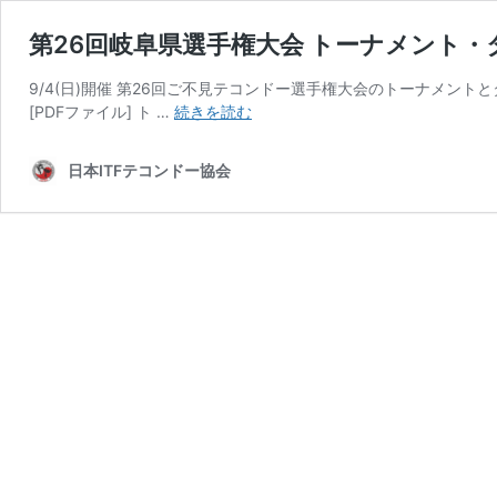
第26回岐阜県選手権大会 トーナメント
9/4(日)開催 第26回ご不見テコンドー選手権大会のトーナメント
第
[PDFファイル] ト …
続きを読む
26
回
日本ITFテコンドー協会
岐
阜
県
選
手
権
大
会
ト
ー
ナ
メ
ン
ト・